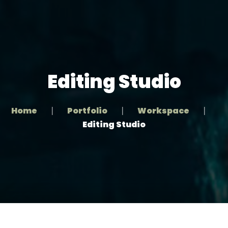
Home
Editing Studio
Kontakt
Über uns
Home
Portfolio
Workspace
Editing Studio
Medien