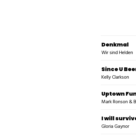
Denkmal
Wir sind Helden
Since U Be
Kelly Clarkson
Uptown Fu
Mark Ronson & 
I will surviv
Gloria Gaynor