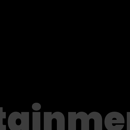
Über uns
Medien
tainme