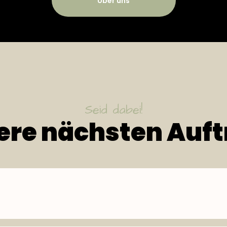
Über uns
Seid dabei!
ere nächsten Auftr